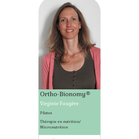
Ortho-Bionomy®
Virginie Faugère
Pilates
Thérapie en nutrition/
Micronutrition